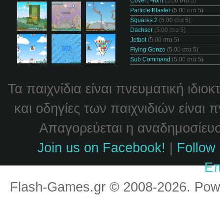
Covert Front
(5.00 στα 5)
Particle Blaster
(5.00 στα 5)
Squares 2
(5.00 στα 5)
Dachser
(5.00 στα 5)
Jetbot
(5.00 στα 5)
Flying Gonzo
(5.00 στα 5)
Sub Command
(5.00 στα 5)
Τα παιχνίδια είναι πνευματική ιδιο
και οδηγίες των παιχνιδιών είναι 
Απαγορεύεται η αναδημοσίευσή
Join us on Facebook!
|
Follow 
Επ
Flash-Games.gr © 2008-2026. Po