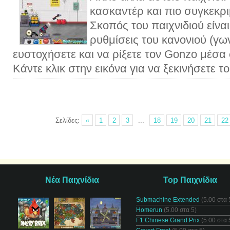
κασκαντέρ και πιο συγκεκρ
Σκοπός του παιχνιδιού είνα
ρυθμίσεις του κανονιού (γων
ευστοχήσετε και να ρίξετε τον Gonzo μέσα 
Κάντε κλικ στην εικόνα για να ξεκινήσετε το
Σελίδες:
«
1
2
3
...
18
19
20
21
22
Νέα Παιχνίδια
Top Παιχνίδια
Submachine Extended
(5.00 στα 
Homerun
(5.00 στα 5)
F1 Chinese Grand Prix
(5.00 στα 