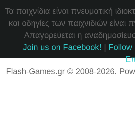
Τα παιχνίδια είναι πνευματική ιδιο
και οδηγίες των παιχνιδιών είναι 
Απαγορεύεται η αναδημοσίευσή
Join us on Facebook!
|
Follow 
Επ
Flash-Games.gr © 2008-2026. Po