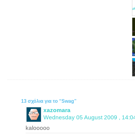
13 σχόλια για το “Swag”
xazomara
Wednesday 05 August 2009 , 14:0
kalooooo