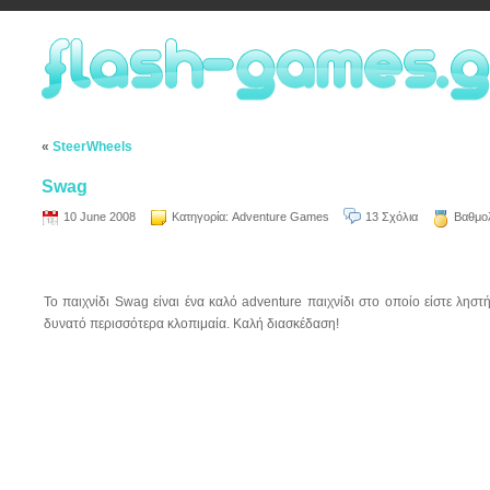
«
SteerWheels
Swag
10 June 2008
Κατηγορία:
Adventure Games
13 Σχόλια
Βαθμο
Το παιχνίδι Swag είναι ένα καλό adventure παιχνίδι στο οποίο είστε ληστ
δυνατό περισσότερα κλοπιμαία. Καλή διασκέδαση!