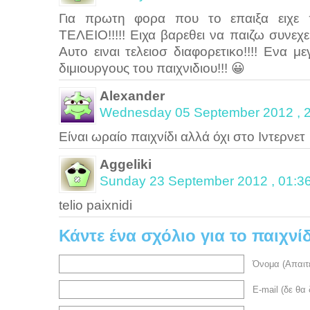
Για πρωτη φορα που το επαιξα ειχε 
ΤΕΛΕΙΟ!!!!! Ειχα βαρεθει να παιζω συνεχεια
Αυτο ειναι τελειοσ διαφορετικο!!!! Ενα
διμιουργους του παιχνιδιου!!! 😀
Alexander
Wednesday 05 September 2012 , 
Είναι ωραίο παιχνίδι αλλά όχι στο Ιντερνετ
Aggeliki
Sunday 23 September 2012 , 01:3
telio paixnidi
Κάντε ένα σχόλιο για το παιχνίδ
Όνομα (Απαιτε
E-mail (δε θα 