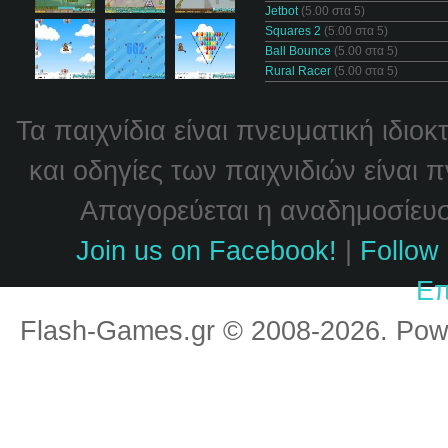
Jetbot
(5.00 στα 5)
Squares 2
(5.00 στα 5)
Ball Bounce
(5.00 στα 5)
Rural Racer
(5.00 στα 5)
Τα παιχνίδια είναι πνευματική ιδιο
και οδηγίες των παιχνιδιών είναι 
Απαγορεύεται η αναδημοσίευσή
Join us on Facebook!
|
Follow 
Επ
Flash-Games.gr © 2008-2026. Po