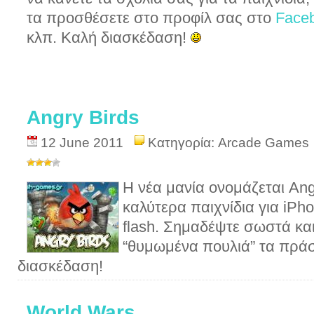
τα προσθέσετε στο προφίλ σας στο
Face
κλπ. Καλή διασκέδαση!
Angry Birds
12 June 2011
Κατηγορία:
Arcade Games
Η νέα μανία ονομάζεται Ang
καλύτερα παιχνίδια για iPh
flash. Σημαδέψτε σωστά κα
“θυμωμένα πουλιά” τα πράσ
διασκέδαση!
World Wars