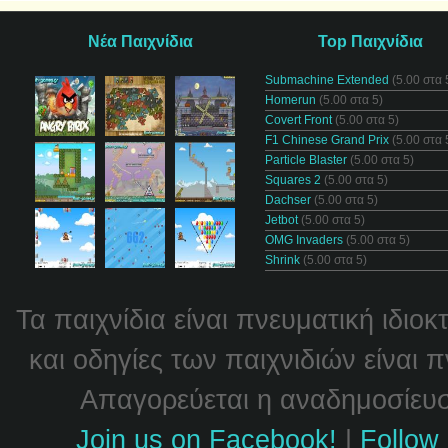
Νέα Παιχνίδια
Top Παιχνίδια
Submachine Extended
(5.00 στα 
Homerun
(5.00 στα 5)
Covert Front
(5.00 στα 5)
F1 Chinese Grand Prix
(5.00 στα 
Particle Blaster
(5.00 στα 5)
Squares 2
(5.00 στα 5)
Dachser
(5.00 στα 5)
Jetbot
(5.00 στα 5)
OMG Invaders
(5.00 στα 5)
Shrink
(5.00 στα 5)
Τα παιχνίδια είναι πνευματική ιδιο
και οδηγίες των παιχνιδιών είναι 
Απαγορεύεται η αναδημοσίευσή
Join us on Facebook!
|
Follow 