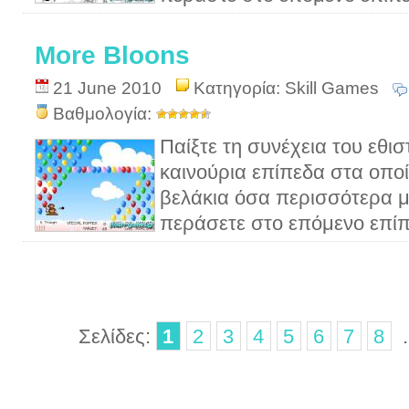
More Bloons
21 June 2010
Κατηγορία:
Skill Games
Βαθμολογία:
Παίξτε τη συνέχεια του εθισ
καινούρια επίπεδα στα οποί
βελάκια όσα περισσότερα μ
περάσετε στο επόμενο επίπ
Σελίδες:
1
2
3
4
5
6
7
8
.