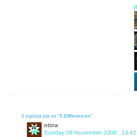
Π
2 σχόλια για το “5 Differences”
ntina
Sunday 09 November 2008 , 23:42