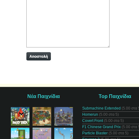
Νέα Παιχνίδια
Top Παιχνίδια
Submachine Extended
(5.00 στα 
Homerun
(5.00 στα 5)
Covert Front
(5.00 στα 5)
F1 Chinese Grand Prix
(5.00 στα 
Particle Blaster
(5.00 στα 5)