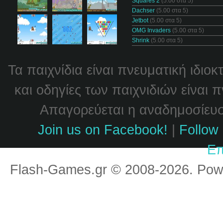
Squares 2
(5.00 στα 5)
Dachser
(5.00 στα 5)
Jetbot
(5.00 στα 5)
OMG Invaders
(5.00 στα 5)
Shrink
(5.00 στα 5)
Τα παιχνίδια είναι πνευματική ιδιο
και οδηγίες των παιχνιδιών είναι 
Απαγορεύεται η αναδημοσίευσή
Join us on Facebook!
|
Follow 
Επ
Flash-Games.gr © 2008-2026. Po