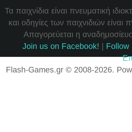
Τα παιχνίδια είναι πνευματική ιδιο
και οδηγίες των παιχνιδιών είναι 
Απαγορεύεται η αναδημοσίευσή
Join us on Facebook!
|
Follow 
Επ
Flash-Games.gr © 2008-2026. Po