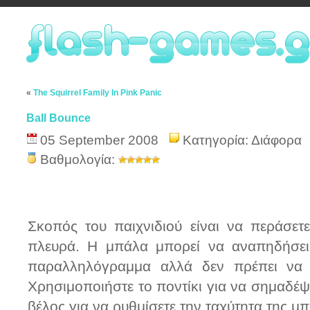
«
The Squirrel Family In Pink Panic
Ball Bounce
05 September 2008
Κατηγορία:
Διάφορα
Βαθμολογία:
Σκοπός του παιχνιδιού είναι να περάσετ
πλευρά. Η μπάλα μπορεί να αναπηδήσε
παραλληλόγραμμα αλλά δεν πρέπει να α
Χρησιμοποιήστε το ποντίκι για να σημαδέψετ
βέλος για να ρυθμίσετε την ταχύτητα της μ