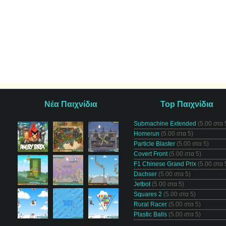
Νέα Παιχνίδια
Top Παιχνίδια
Submachine Extended
(5.00 στα 
Homerun
(5.00 στα 5)
Particle Blaster
(5.00 στα 5)
Covert Front
(5.00 στα 5)
F1 Chinese Grand Prix
(5.00 στα 
Dachser
(5.00 στα 5)
Jetbot
(5.00 στα 5)
Squares 2
(5.00 στα 5)
Rural Racer
(5.00 στα 5)
Plastic Balls
(5.00 στα 5)