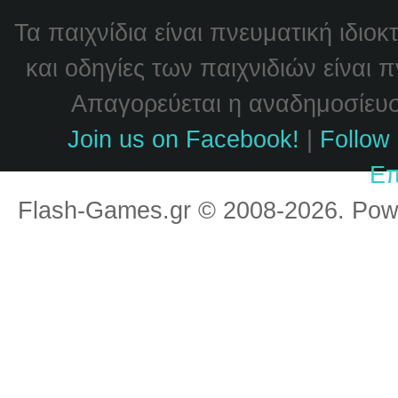
Τα παιχνίδια είναι πνευματική ιδιο
και οδηγίες των παιχνιδιών είναι 
Απαγορεύεται η αναδημοσίευσή
Join us on Facebook!
|
Follow 
Επ
Flash-Games.gr © 2008-2026. Po