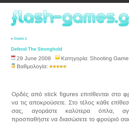
«
Snake 2
Defend The Stronghold
29 June 2008
Κατηγορία:
Shooting Game
Βαθμολογία:
Ορδές από stick figures επιτίθενται στο φ
να τις αποκρούσετε. Στο τέλος κάθε επίθε
σας, αγοράστε καλύτερα όπλα, αγο
προσπαθήστε να διασώσετε το φρούριό σας