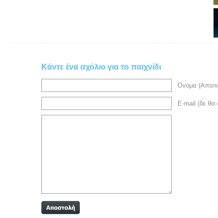
Κάντε ένα σχόλιο για το παιχνίδι
Όνομα (Απαιτε
E-mail (δε θα 