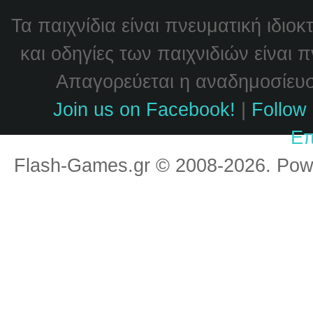
Τα παιχνίδια είναι πνευματική ιδιο
και οδηγίες των παιχνιδιών είναι 
Απαγορεύεται η αναδημοσίευσή
Join us on Facebook!
|
Follow 
Επ
Flash-Games.gr © 2008-2026. Po