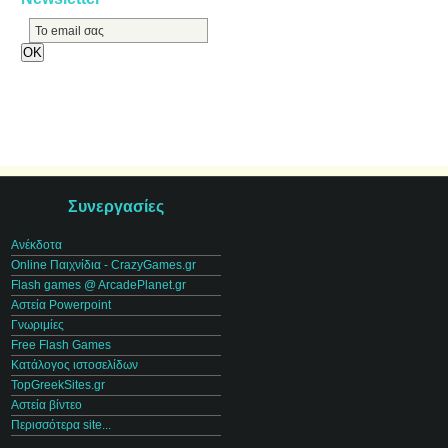
Συνεργασίες
Ανέκδοτα
Online Παιχνίδια - CrazyGames.gr
Flash games @ ArcadePlanet.gr
Αστεία Powerpoint
Γνωριμίες
Free Flash Games
Κατάλογος ιστοσελίδων
TopGreekSites.gr
Αστεία βίντεο
Περισσότερα site...