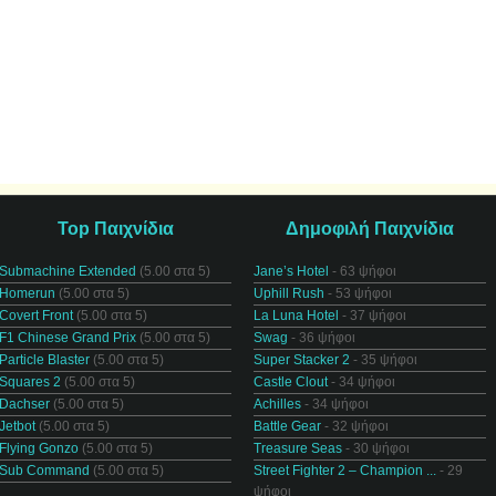
Top Παιχνίδια
Δημοφιλή Παιχνίδια
Submachine Extended
(5.00 στα 5)
Jane’s Hotel
- 63 ψήφοι
Homerun
(5.00 στα 5)
Uphill Rush
- 53 ψήφοι
Covert Front
(5.00 στα 5)
La Luna Hotel
- 37 ψήφοι
F1 Chinese Grand Prix
(5.00 στα 5)
Swag
- 36 ψήφοι
Particle Blaster
(5.00 στα 5)
Super Stacker 2
- 35 ψήφοι
Squares 2
(5.00 στα 5)
Castle Clout
- 34 ψήφοι
Dachser
(5.00 στα 5)
Achilles
- 34 ψήφοι
Jetbot
(5.00 στα 5)
Battle Gear
- 32 ψήφοι
Flying Gonzo
(5.00 στα 5)
Treasure Seas
- 30 ψήφοι
Sub Command
(5.00 στα 5)
Street Fighter 2 – Champion ...
- 29
ψήφοι