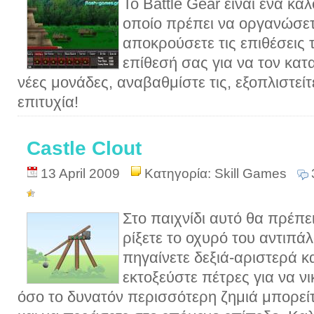
Το Battle Gear είναι ένα κα
οποίο πρέπει να οργανώσετ
αποκρούσετε τις επιθέσεις 
επίθεσή σας για να τον κα
νέες μονάδες, αναβαθμίστε τις, εξοπλιστεί
επιτυχία!
Castle Clout
13 April 2009
Κατηγορία:
Skill Games
Στο παιχνίδι αυτό θα πρέπε
ρίξετε το οχυρό του αντιπά
πηγαίνετε δεξιά-αριστερά κ
εκτοξεύστε πέτρες για να ν
όσο το δυνατόν περισσότερη ζημιά μπορείτ