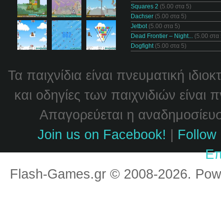
Squares 2
(5.00 στα 5)
Dachser
(5.00 στα 5)
Jetbot
(5.00 στα 5)
Dead Frontier – Night...
(5.00 στα 
Dogfight
(5.00 στα 5)
Τα παιχνίδια είναι πνευματική ιδιο
και οδηγίες των παιχνιδιών είναι 
Απαγορεύεται η αναδημοσίευσή
Join us on Facebook!
|
Follow 
Επ
Flash-Games.gr © 2008-2026. Po