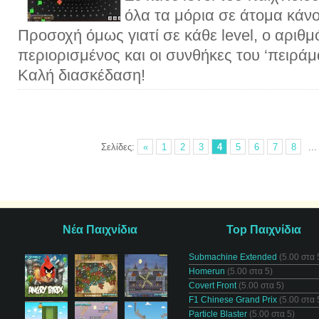
όλα τα μόρια σε άτομα κάνο
Προσοχή όμως γιατί σε κάθε level, ο αριθμό
περιορισμένος και οι συνθήκες του ‘πειράμα
Καλή διασκέδαση!
Σελίδες:
«
1
2
3
4
5
6
7
8
...
Νέα Παιχνίδια
Top Παιχνίδια
Submachine Extended
(5.00 στα 
Homerun
(5.00 στα 5)
Covert Front
(5.00 στα 5)
F1 Chinese Grand Prix
(5.00 στα 
Particle Blaster
(5.00 στα 5)