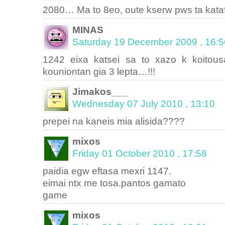
2080… Ma to 8eo, oute kserw pws ta kat
MINAS
Saturday 19 December 2009 , 16:5
1242 eixa katsei sa to xazo k koitou
kouniontan gia 3 lepta…!!!
Jimakos___
Wednesday 07 July 2010 , 13:10
prepei na kaneis mia alisida????
mixos
Friday 01 October 2010 , 17:58
paidia egw eftasa mexri 1147.
eimai ntx me tosa.pantos gamato
game
mixos