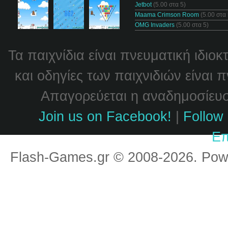
Jetbot
(5.00 στα 5)
Maama Crimson Room
(5.00 στα 
OMG Invaders
(5.00 στα 5)
Τα παιχνίδια είναι πνευματική ιδιο
και οδηγίες των παιχνιδιών είναι 
Απαγορεύεται η αναδημοσίευσή
Join us on Facebook!
|
Follow 
Επ
Flash-Games.gr © 2008-2026. Po