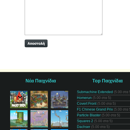
Νέα Παιχνίδια
Top Παιχνίδια
Submachine Extended
(5.00 στα 
Homerun
(5.00 στα 5)
Covert Front
(5.00 στα 5)
F1 Chinese Grand Prix
(5.00 στα 
Particle Blaster
(5.00 στα 5)
Squares 2
(5.00 στα 5)
Dachser
(5.00 στα 5)