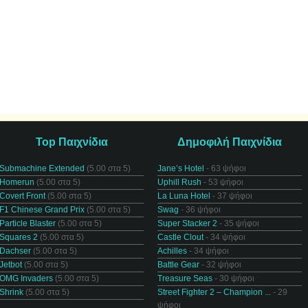
Top Παιχνίδια
Δημοφιλή Παιχνίδια
Submachine Extended
(5.00 στα 5)
Jane’s Hotel
- 63 ψήφοι
Homerun
(5.00 στα 5)
Uphill Rush
- 53 ψήφοι
Covert Front
(5.00 στα 5)
La Luna Hotel
- 37 ψήφοι
F1 Chinese Grand Prix
(5.00 στα 5)
Swag
- 36 ψήφοι
Particle Blaster
(5.00 στα 5)
Super Stacker 2
- 35 ψήφοι
Squares 2
(5.00 στα 5)
Castle Clout
- 34 ψήφοι
Dachser
(5.00 στα 5)
Achilles
- 34 ψήφοι
Jetbot
(5.00 στα 5)
Battle Gear
- 32 ψήφοι
OMG Invaders
(5.00 στα 5)
Treasure Seas
- 30 ψήφοι
Shrink
(5.00 στα 5)
Street Fighter 2 – Champion ...
- 29
ψήφοι