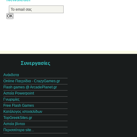
Συνεργασίες
Ανέκδοτα
Online Παιχνίδια - CrazyGames.gr
Flash games @ ArcadePlanet.gr
Αστεία Powerpoint
Γνωριμίες
Free Flash Games
Κατάλογος ιστοσελίδων
TopGreekSites.gr
Αστεία βίντεο
Περισσότερα site...